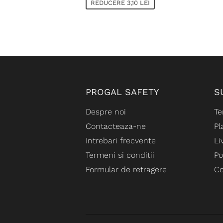
REDUCERE 3,10 LEI
PROGAL SAFETY
S
Despre noi
Te
Contacteaza-ne
Pl
Intrebari frecvente
Li
Termeni si conditii
Po
Formular de retragere
Co