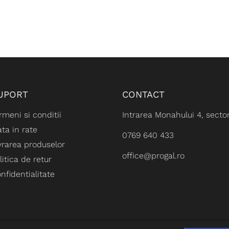
UPORT
CONTACT
rmeni si conditii
Intrarea Monahului 4, sector
ata in rate
0769 640 433‬
vrarea produselor
office@progal.ro
litica de retur
nfidentialitate